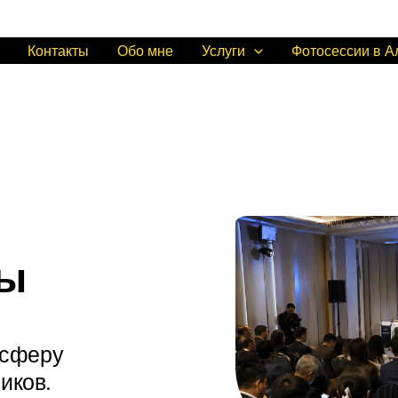
Контакты
Обо мне
Услуги
Фотосессии в 
ты
осферу
иков.