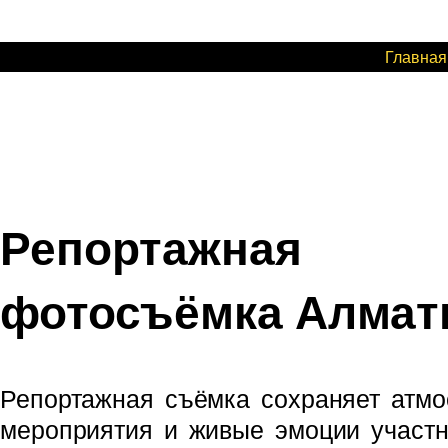
Перейти
к
Главная
содержимому
Репортажная
фотосъёмка Алма
Репортажная съёмка сохраняет атм
мероприятия и живые эмоции участн